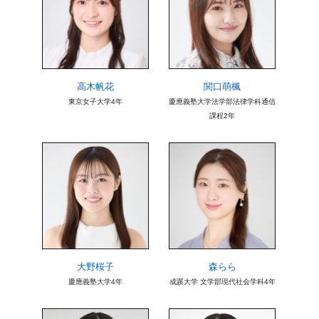
高木帆花
関口萌楓
東京女子大学4年
慶應義塾大学法学部法律学科通信
課程2年
大野桜子
森らら
慶應義塾大学4年
成蹊大学 文学部現代社会学科4年