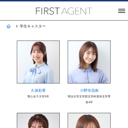
株式会社FIRST A
ホーム
学生キャスター
久保彩香
小野寺花南
聖心女子大学3年
明治大学文学部文学科英米文学専
攻4年