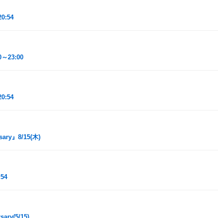
0:54
～23:00
0:54
rsary』8/15(木)
54
ary(5/15)