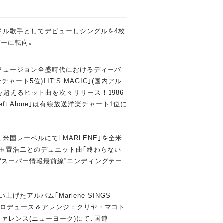
イドル歌手としてデビューしシングルを4枚
ガーに転向｡
､フュージョン全盛時代におけるディーバ
チャート5位)｢IT‘S MAGIC｣(国内アル
を超えるヒット曲を次々リリース！1986
ft Alone｣は有線放送洋楽チャート1位に
､米国レーベルにて｢MARLENE｣を全米
た玉置浩二とのデュエット曲｢終わらない
ne～｣は､“スーパー情報最前線”エンディングテー
げたアルバム｢Marlene SINGS
｡(プロデュース＆アレンジ：クリヤ・マコト
ファレンス(ニューヨーク)にて､国連