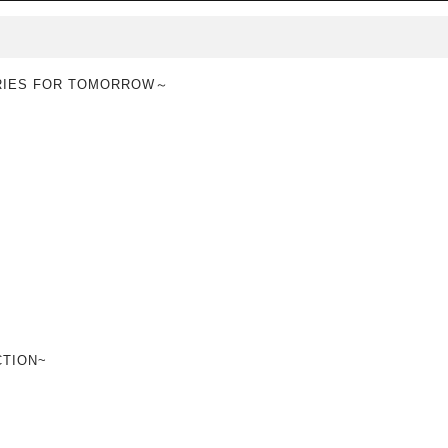
RIES FOR TOMORROW～
CTION~