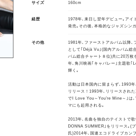
サイズ
160cm
経歴
1978年､来日し翌年デビュー｡ア
発売｡その後､本格的なジャズシン
その他
1981年､ファーストアルバム以降
として｢Déjà Vu｣(国内アルバム総合
バム総合チャート８位)共に20万枚
年､角川映画｢キャバレー｣主題歌｢Le
輝く｡
活動は日本国内に留まらず､1993年
リリース！1993年､リリースされ
でI Love You～You're Mi
マにも起用される｡
2013年､名曲を独自のテイストで歌い上
DONNA SUMMER｣をリリース
氏)2014年､国連エコドライブカン