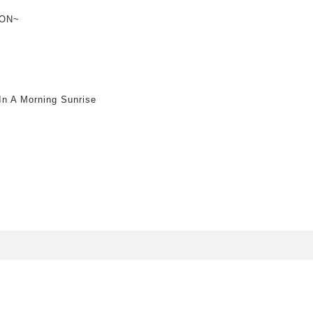
ION~
A Morning Sunrise