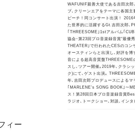
WAFUNIF親善大使である吉田次
ブ､クリーンエアをテーマに各国主
ピーチ！同コンサート出演！ 201
た世界的に活躍するGt.吉田次郎､P
｢THREESOME｣1stアルバム｢CU
協会･第23回プロ音楽録音賞“最優秀賞
THEATER｣で行われたCESのコ
オースティンらと出演し､好評を博す
音による超高音質盤THREESOMEの
スし､ツアー開催｡2019年､クラ
ク)にて､ゲスト出演｡ THREESO
年､吉田次郎プロデュースによるマリ
｢MARLENE’s SONG BOOK｣～
ス！第28回日本プロ音楽録音賞Best 
ラジオ､トークショー､対談､イン
フィー