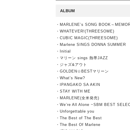
ALBUM
・MARLENE’s SONG BOOK～MEMO
・WHATEVER!(THREESOME)
・CUBIC MAGIC(THREESOME)
・Marlene SINGS DONNA SUMMER
・Initial
・マリーン sings 熱帯JAZZ
・ジャズ&アウト
・GOLDEN☆BESTマリーン
・What’s New?
・IPANGAKO SA AKIN
・STAY WITH ME
・MARLENE(全米発売)
・We’re All Alone ~SBM BEST SELE
・Unforgettable you
・The Best of The Best
・The Best Of Marlene