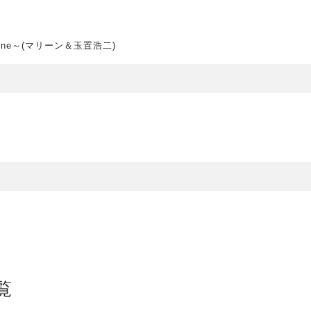
 Mine～(マリーン＆玉置浩二)
覧