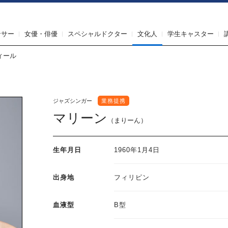
IRST AGENT（ファーストエージェント）
ンサー
女優・俳優
スペシャルドクター
文化人
学生キャスター
ィール
ジャズシンガー
業務提携
マリーン
（まりーん）
生年月日
1960年1月4日
出身地
フィリピン
血液型
B型