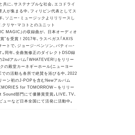
郎と共に､サステナブルな社会､エコドライ
要人が集まる中､フィリピン代表としてス
6年､ソニー･ミュージックよりリリースし
f.クリヤ･マコトとのユニット
BIC MAGIC｣の収録曲が､ 日本オーディオ
”を受賞！2017年､ラスベガス｢AXIS
ンサートで､ジョージ･ベンソン､パティ―･
｡同年､全曲無修正のダイレクトDSD録
2ndアルバム｢WHATEVER!｣をリリー
シックの殿堂カーネギーホール(ニューヨー
MEでの活動も各所で絶賛を浴びる中､2022
ーン初のJ-POPを含むNewアルバム
MEMORIES for TOMORROW～をリリー
Sound部門にて優勝賞受賞｡LIVE､TV､
タビューなど日本全国にて活発に活動中｡