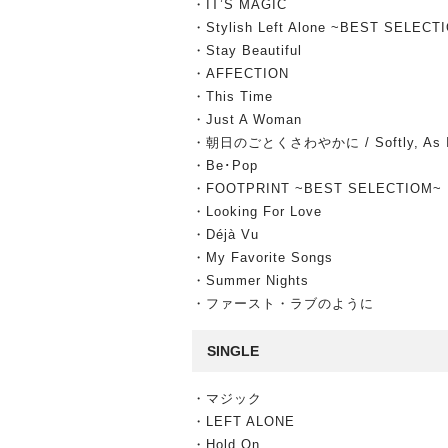
・IT’S MAGIC
・Stylish Left Alone ~BEST SELECT
・Stay Beautiful
・AFFECTION
・This Time
・Just A Woman
・朝日のごとくさわやかに / Softly, As In 
・Be･Pop
・FOOTPRINT ~BEST SELECTIOM~
・Looking For Love
・Déjà Vu
・My Favorite Songs
・Summer Nights
・ファースト・ラブのように
SINGLE
・マジック
・LEFT ALONE
・Hold On