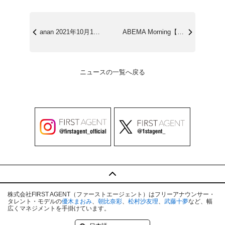
anan 2021年10月13日号（10...
ABEMA Morning【あさ7時〜生...
ニュースの一覧へ戻る
株式会社FIRST AGENT（ファーストエージェント）はフリーアナウンサー・
タレント・モデルの
優木まおみ
、
朝比奈彩
、
松村沙友理
、
武藤十夢
など、幅
広くマネジメントを手掛けています。