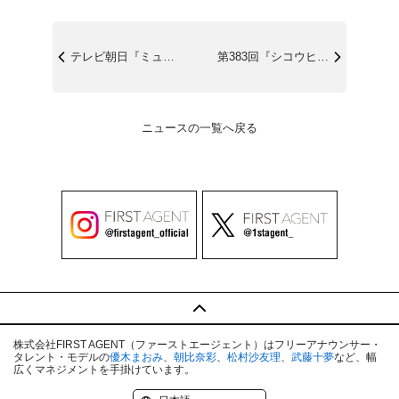
テレビ朝日『ミュージックステーション』1...
第383回『シコウヒンTVプラス』前編
ニュースの一覧へ戻る
株式会社FIRST AGENT（ファーストエージェント）はフリーアナウンサー・
タレント・モデルの
優木まおみ
、
朝比奈彩
、
松村沙友理
、
武藤十夢
など、幅
広くマネジメントを手掛けています。