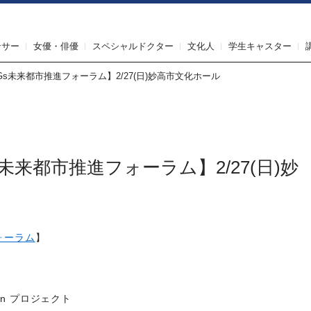
IRST AGENT（ファーストエージェント）
ンサー
女優・俳優
スペシャルドクター
文化人
学生キャスター
s未来都市推進フォーラム】2/27(日)妙高市文化ホール
未来都市推進フォーラム】2/27(日)妙
ォーラム
】
esign プロジェクト