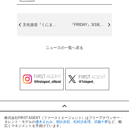
文化放送『くにまるジャパン極』3/25(...
『FRIDAY』3/18(金)発売
ニュースの一覧へ戻る
株式会社FIRST AGENT（ファーストエージェント）はフリーアナウンサー・
タレント・モデルの
優木まおみ
、
朝比奈彩
、
松村沙友理
、
武藤十夢
など、幅
広くマネジメントを手掛けています。