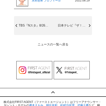
水野悠希 プロフィール
2022.08.19
TBS『Nスタ』8/26(金)15:49...
日本テレビ『ザ！世界仰天ニュース』8/1...
ニュースの一覧へ戻る
株式会社FIRST AGENT（ファーストエージェント）はフリーアナウンサー・
タレント・モデルの
優木まおみ
、
朝比奈彩
、
松村沙友理
、
武藤十夢
など、幅