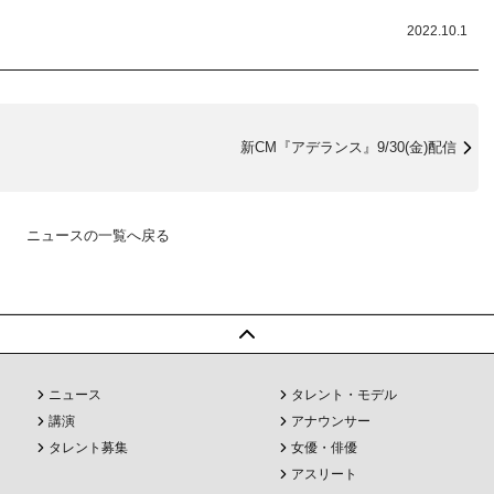
2022.10.1
新CM『アデランス』9/30(金)配信
ニュースの一覧へ戻る
ニュース
タレント・モデル
講演
アナウンサー
タレント募集
女優・俳優
アスリート