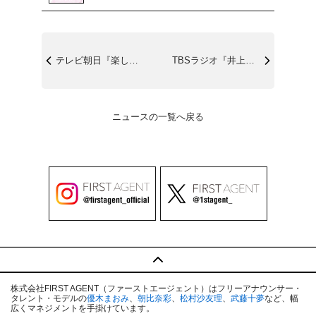
テレビ朝日『楽しくニュースを詠む』9/3...
TBSラジオ『井上貴博 土曜日の｢あ｣』...
ニュースの一覧へ戻る
株式会社FIRST AGENT（ファーストエージェント）はフリーアナウンサー・
タレント・モデルの
優木まおみ
、
朝比奈彩
、
松村沙友理
、
武藤十夢
など、幅
広くマネジメントを手掛けています。