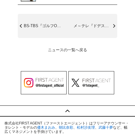
BS-TBS『ゴルフONE～賞金総取りバ...
メ～テレ『ドデスカ！＋』11/24(金)...
ニュースの一覧へ戻る
株式会社FIRST AGENT（ファーストエージェント）はフリーアナウンサー・
タレント・モデルの
優木まおみ
、
朝比奈彩
、
松村沙友理
、
武藤十夢
など、幅
広くマネジメントを手掛けています。