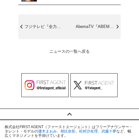
フジテレビ『全力！脱力タイムズ』12/1...
AbemaTV『ABEMA Prime』...
ニュースの一覧へ戻る
株式会社FIRST AGENT（ファーストエージェント）はフリーアナウンサー・
タレント・モデルの
優木まおみ
、
朝比奈彩
、
松村沙友理
、
武藤十夢
など、幅
広くマネジメントを手掛けています。