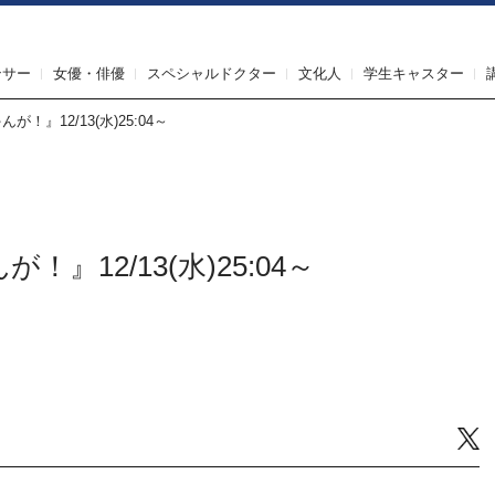
IRST AGENT（ファーストエージェント）
ンサー
女優・俳優
スペシャルドクター
文化人
学生キャスター
！』12/13(水)25:04～
』12/13(水)25:04～
Tw