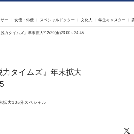
IRST AGENT（ファーストエージェント）
ンサー
女優・俳優
スペシャルドクター
文化人
学生キャスター
タイムズ』年末拡大*12/29(金)23:00～24:45
脱力タイムズ』年末拡大
5
末拡大105分スペシャル
Tw