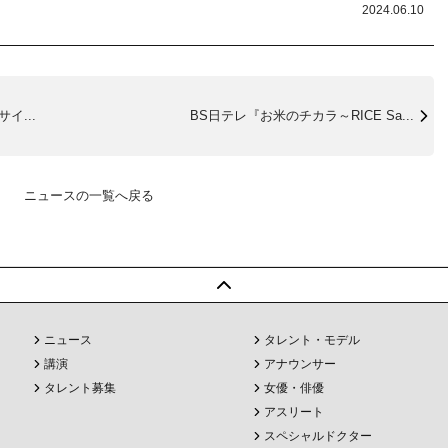
2024.06.10
イ...
BS日テレ『お米のチカラ～RICE Sa...
ニュースの一覧へ戻る
ニュース
タレント・モデル
講演
アナウンサー
タレント募集
女優・俳優
アスリート
スペシャルドクター