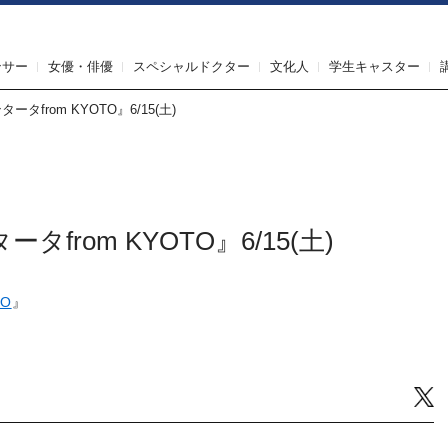
IRST AGENT（ファーストエージェント）
ンサー
女優・俳優
スペシャルドクター
文化人
学生キャスター
タfrom KYOTO』6/15(土)
rom KYOTO』6/15(土)
O
』
Tw