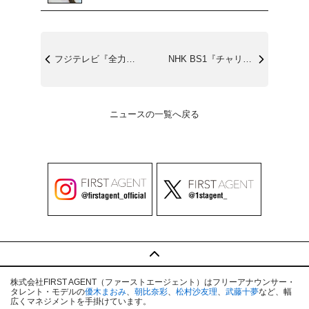
フジテレビ『全力！脱力タイムズ』7/26...
NHK BS1『チャリダー★快汗！サイク...
ニュースの一覧へ戻る
株式会社FIRST AGENT（ファーストエージェント）はフリーアナウンサー・
タレント・モデルの
優木まおみ
、
朝比奈彩
、
松村沙友理
、
武藤十夢
など、幅
広くマネジメントを手掛けています。