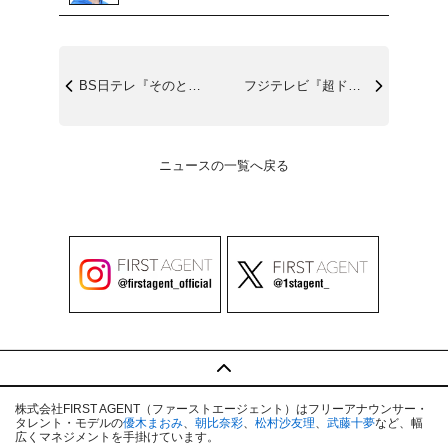
BS日テレ『そのとき､歌は流れた』9/4...
フジテレビ『超ド級！世界のありえない映像...
ニュースの一覧へ戻る
株式会社FIRST AGENT（ファーストエージェント）はフリーアナウンサー・
タレント・モデルの
優木まおみ
、
朝比奈彩
、
松村沙友理
、
武藤十夢
など、幅
広くマネジメントを手掛けています。