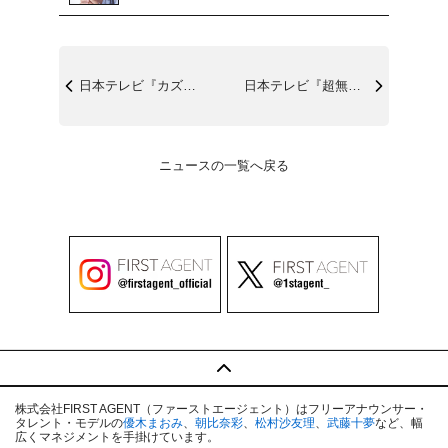
日本テレビ『カズレーザーと学ぶ。』9/1...
日本テレビ『超無敵クラス』9/8(日)1...
ニュースの一覧へ戻る
株式会社FIRST AGENT（ファーストエージェント）はフリーアナウンサー・
タレント・モデルの
優木まおみ
、
朝比奈彩
、
松村沙友理
、
武藤十夢
など、幅
広くマネジメントを手掛けています。