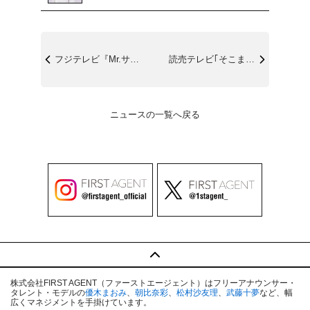
フジテレビ『Mr.サンデーSP』10/1...
読売テレビ｢そこまで言って委員会NP｣1...
ニュースの一覧へ戻る
株式会社FIRST AGENT（ファーストエージェント）はフリーアナウンサー・
タレント・モデルの
優木まおみ
、
朝比奈彩
、
松村沙友理
、
武藤十夢
など、幅
広くマネジメントを手掛けています。