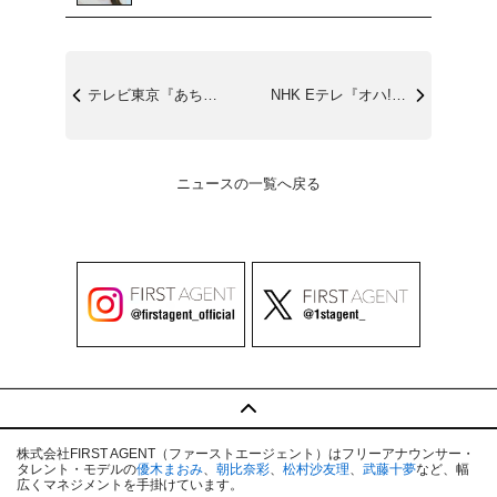
テレビ東京『あちこちオードリー』10/9...
NHK Eテレ『オハ!よ～いどん』10/...
ニュースの一覧へ戻る
株式会社FIRST AGENT（ファーストエージェント）はフリーアナウンサー・
タレント・モデルの
優木まおみ
、
朝比奈彩
、
松村沙友理
、
武藤十夢
など、幅
広くマネジメントを手掛けています。