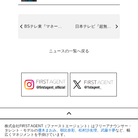
BSテレ東『マネーのまなび』2/17(月...
日本テレビ『超無敵クラス』2/16(日)...
ニュースの一覧へ戻る
株式会社FIRST AGENT（ファーストエージェント）はフリーアナウンサー・
タレント・モデルの
優木まおみ
、
朝比奈彩
、
松村沙友理
、
武藤十夢
など、幅
広くマネジメントを手掛けています。