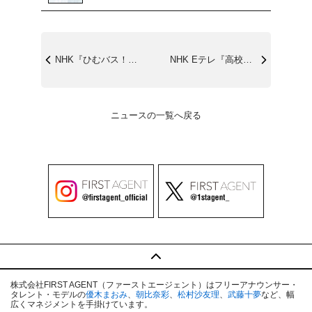
NHK『ひむバス！』8/28(木)20:...
NHK Eテレ『高校講座 地学基礎』8/...
ニュースの一覧へ戻る
株式会社FIRST AGENT（ファーストエージェント）はフリーアナウンサー・
タレント・モデルの
優木まおみ
、
朝比奈彩
、
松村沙友理
、
武藤十夢
など、幅
広くマネジメントを手掛けています。