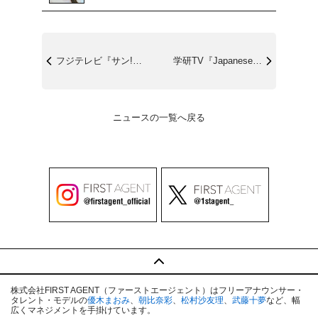
フジテレビ『サン!シャイン』9/5(金)...
学研TV『Japanese Comfor...
ニュースの一覧へ戻る
株式会社FIRST AGENT（ファーストエージェント）はフリーアナウンサー・
タレント・モデルの
優木まおみ
、
朝比奈彩
、
松村沙友理
、
武藤十夢
など、幅
広くマネジメントを手掛けています。