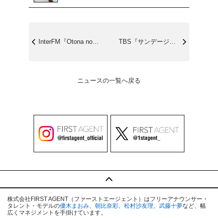
InterFM『Otona no Rad...
TBS『サンデージャポン』12/7(日)...
ニュースの一覧へ戻る
株式会社FIRST AGENT（ファーストエージェント）はフリーアナウンサー・
タレント・モデルの
優木まおみ
、
朝比奈彩
、
松村沙友理
、
武藤十夢
など、幅
広くマネジメントを手掛けています。