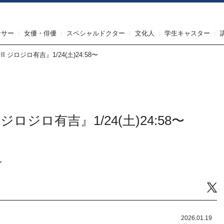
IRST AGENT（ファーストエージェント）
ンサー
女優・俳優
スペシャルドクター
文化人
学生キャスター
 ジロジロ有吉』1/24(土)24:58〜
ジロジロ有吉』1/24(土)24:58〜
〜
Tw
2026.01.19