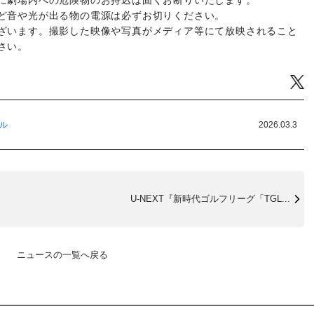
に劇場内への危険物のお持込は固くお断りいたします。
ど音や光が出る物の電源は必ずお切りください。
ざいます。撮影した映像や写真がメディア等にて放映されること
さい。
Tw
ール
2026.03.3
U-NEXT『新時代ゴルフリーグ「TGL...
ニュースの一覧へ戻る