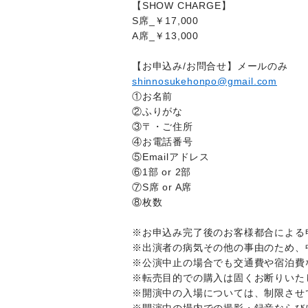
【SHOW CHARGE】
S席_￥17,000
A席_￥13,000
【お申込み/お問合せ】メールのみ
shinnosukehonpo@gmail.com
①お名前
②ふりがな
③〒・ご住所
④お電話番号
⑤Emailアドレス
⑥1部 or 2部
⑦S席 or A席
⑧枚数
※お申込み完了後のお客様都合による
※出演者の病気その他の事由のため、
※公演中止の場合でも交通費や宿泊費
※転売目的での購入は固くお断りいた
※開演中の入場については、制限させ