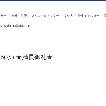
IRST AGENT（ファーストエージェント）
ンサー
女優・俳優
スペシャルドクター
文化人
学生キャスター
』3/25(水) ★満員御礼★
3/25(水) ★満員御礼★