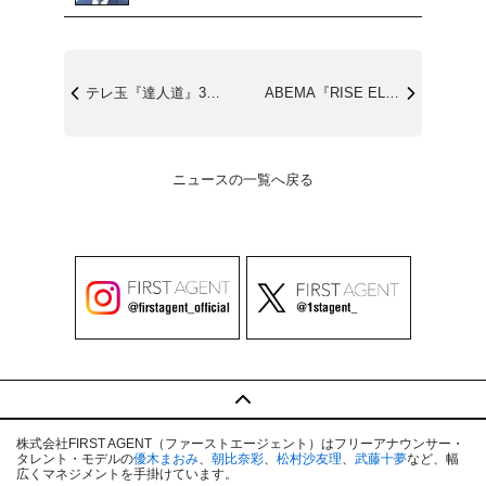
テレ玉『達人道』3/28(土)*YouT...
ABEMA『RISE ELDORADO ...
ニュースの一覧へ戻る
株式会社FIRST AGENT（ファーストエージェント）はフリーアナウンサー・
タレント・モデルの
優木まおみ
、
朝比奈彩
、
松村沙友理
、
武藤十夢
など、幅
広くマネジメントを手掛けています。