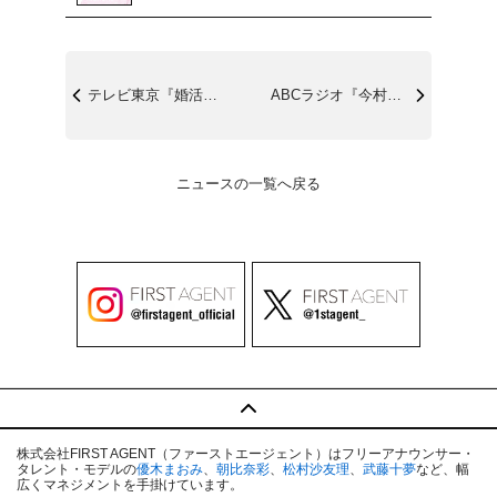
テレビ東京『婚活バトルフィールド37』最...
ABCラジオ『今村翔吾×山崎怜奈の言って...
ニュースの一覧へ戻る
株式会社FIRST AGENT（ファーストエージェント）はフリーアナウンサー・
タレント・モデルの
優木まおみ
、
朝比奈彩
、
松村沙友理
、
武藤十夢
など、幅
広くマネジメントを手掛けています。