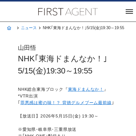
株式会社FIRST A
ホーム
ニュース
NHK｢東海ドまんなか！｣5/15(金)19:30～19:55
山田悟
NHK｢東海ドまんなか！｣
5/15(金)19:30～19:55
NHK総合東海ブロック『
東海ドまんなか！
』
*VTR出演
｢
罪悪感は蜜の味！？ 背徳グルメブーム最前線
｣
【放送日】2026年5月15日(金) 19:30～
※愛知県･岐阜県･三重県放送