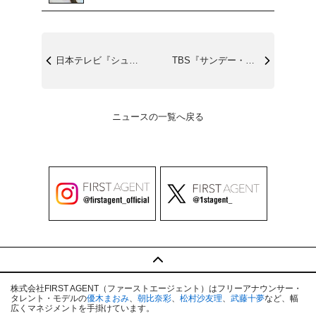
日本テレビ『シューイチ』6/28(日)0...
TBS『サンデー・ジャポン』6/28(日...
ニュースの一覧へ戻る
株式会社FIRST AGENT（ファーストエージェント）はフリーアナウンサー・
タレント・モデルの
優木まおみ
、
朝比奈彩
、
松村沙友理
、
武藤十夢
など、幅
広くマネジメントを手掛けています。