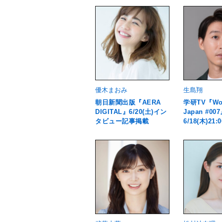
優木まおみ
生島翔
朝日新聞出版『AERA
学研TV『Wor
DIGITAL』6/20(土)イン
Japan #00
タビュー記事掲載
6/18(木)21: