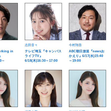
志田音々
今村翔吾
king in
テレビ埼玉『キャンパス
ABC朝日放送『newsお
7』
ライフTV』
かえり』6/17(水)15:40
00～
6/18(木)16:30～17:00
～19:00