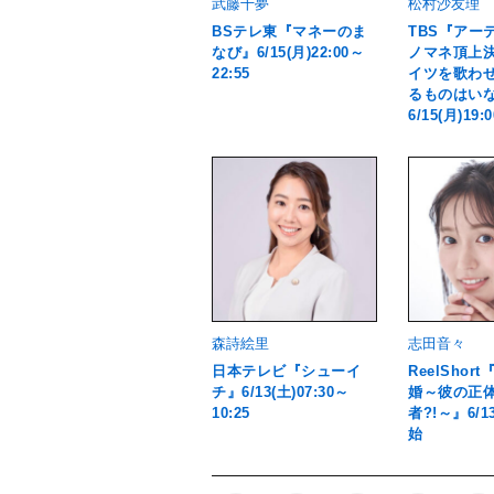
武藤十夢
松村沙友理
BSテレ東『マネーのま
TBS『アー
なび』6/15(月)22:00～
ノマネ頂上決
22:55
イツを歌わ
るものはい
6/15(月)19:
森詩絵里
志田音々
日本テレビ『シューイ
ReelSho
チ』6/13(土)07:30～
婚～彼の正
10:25
者?!～』6/1
始