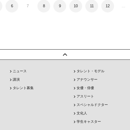
6
7
8
9
10
11
12
…
ニュース
タレント・モデル
講演
アナウンサー
タレント募集
女優・俳優
アスリート
スペシャルドクター
文化人
学生キャスター