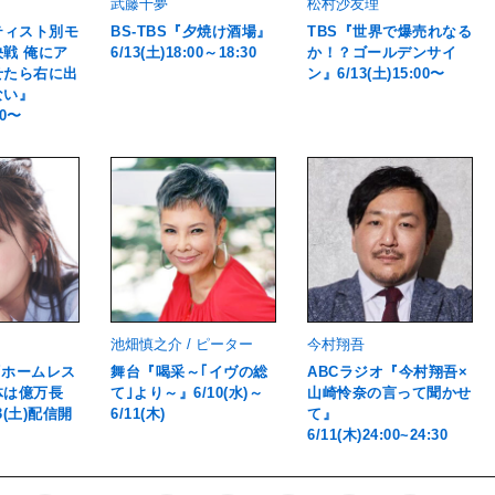
武藤十夢
松村沙友理
ティスト別モ
BS-TBS『夕焼け酒場』
TBS『世界で爆売れなる
戦 俺にア
6/13(土)18:00～18:30
か！？ゴールデンサイ
せたら右に出
ン』6/13(土)15:00〜
ない』
00〜
池畑慎之介 / ピーター
今村翔吾
rt『ホームレス
舞台『喝采～｢イヴの総
ABCラジオ『今村翔吾×
体は億万長
て｣より～』6/10(水)～
山崎怜奈の言って聞かせ
3(土)配信開
6/11(木)
て』
6/11(木)24:00~24:30