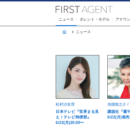
株式会社F
ニュース
タレント・モデル
アナウ
ホーム
ニュース
松村沙友理
池畑慎之介 /
日本テレビ『世界まる見
講談社『週
え！テレビ特捜部』
6/22(月)発売
6/22(月)20:00〜