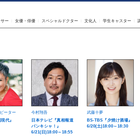
IRST AGENT（ファーストエージェント）
ンサー
女優・俳優
スペシャルドクター
文化人
学生キャスター
 ピーター
今村翔吾
武藤十夢
刊現代』
日本テレビ『真相報道
BS-TBS『夕焼け酒場』
バンキシャ！』
6/20(土)18:00～18:30
6/21(日)18:00～18:55