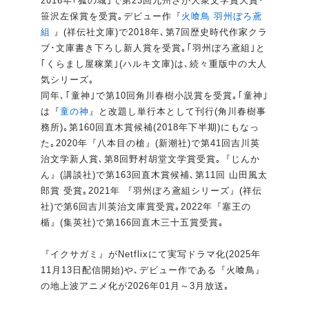
2016年｢狐の城｣で第23回九州さが大衆文学賞大賞･
笹沢左保賞を受賞｡デビュー作『
火喰鳥 羽州ぼろ鳶
組
』(祥伝社文庫)で2018年､第7回歴史時代作家クラ
ブ･文庫書き下ろし新人賞を受賞｡｢羽州ぼろ鳶組｣と
｢くらまし屋稼業｣(ハルキ文庫)は､続々重版中の大人
気シリーズ｡
同年､｢童神｣で第10回角川春樹小説賞を受賞｡｢童神｣
は『
童の神
』と改題し単行本として刊行(角川春樹事
務所)｡第160回直木賞候補(2018年下半期)にもなっ
た｡2020年『八本目の槍』(新潮社)で第41回吉川英
治文学新人賞､第8回野村胡堂文学賞受賞｡『じんか
ん』(講談社)で第163回直木賞候補､第11回 山田風太
郎賞 受賞｡2021年 『羽州ぼろ鳶組シリーズ』(祥伝
社)で第6回吉川英治文庫賞受賞｡2022年『塞王の
楯』(集英社)で第166回直木三十五賞受賞｡
『イクサガミ』がNetflixにて実写ドラマ化(2025年
11月13日配信開始)や､デビュー作である『火喰鳥』
の地上波アニメ化が2026年01月～3月放送｡