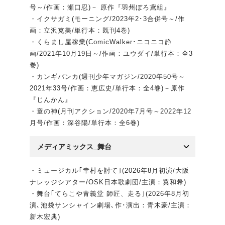
号～/作画：瀬口忍)－ 原作『羽州ぼろ鳶組』
・イクサガミ(モーニング/2023年2･3合併号～/作
画：立沢克美/単行本：既刊4巻)
・くらまし屋稼業(ComicWalker･ニコニコ静
画/2021年10月19日～/作画：ユウダイ/単行本：全3
巻)
・カンギバンカ(週刊少年マガジン/2020年50号～
2021年33号/作画：恵広史/単行本：全4巻)－原作
『じんかん』
・童の神(月刊アクション/2020年7月号～2022年12
月号/作画：深谷陽/単行本：全6巻)
メディアミックス_舞台
・ミュージカル｢幸村を討て｣(2026年8月初演/大阪
ナレッジシアター/OSK日本歌劇団/主演：翼和希)
・舞台｢てらこや青義堂 師匠、走る｣(2026年8月初
演､池袋サンシャイン劇場､作･演出：青木豪/主演：
新木宏典)