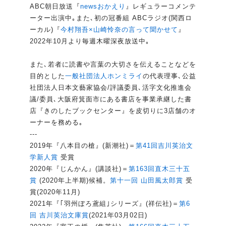
ABC朝日放送『
newsおかえり
』レギュラーコメンテ
ーター出演中｡また､初の冠番組 ABCラジオ(関西ロ
ーカル)『
今村翔吾×山崎怜奈の言って聞かせて
』
2022年10月より毎週木曜深夜放送中｡
また､若者に読書や言葉の大切さを伝えることなどを
目的とした
一般社団法人ホンミライ
の代表理事､公益
社団法人日本文藝家協会/評議委員､活字文化推進会
議/委員､大阪府箕面市にある書店を事業承継した書
店『きのしたブックセンター』を皮切りに3店舗のオ
ーナーを務める｡
---
2019年『八本目の槍』(新潮社)＝
第41回吉川英治文
学新人賞
受賞
2020年『じんかん』(講談社)＝
第163回直木三十五
賞
(2020年上半期)候補。
第十一回 山田風太郎賞
受
賞(2020年11月)
2021年『｢羽州ぼろ鳶組｣シリーズ』(祥伝社)＝
第6
回 吉川英治文庫賞
(2021年03月02日)