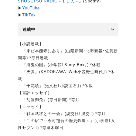
SHOSETSU RADIO－もし人－
』(Spotify)
▶
YouTube
▶
TikTok
連載中
【小説連載】
・『未だ本能寺にあり』(山陽新聞･北羽新報･佐賀新
聞等) *毎日連載
・『海鬼の国』(小学館｢Story Box｣) *休載
・『天弾』(KADOKAWA｢Web小説野生時代｣) *休
載
・『千花頃』(光文社｢小説宝石｣) *休載
【書評エッセイ】
・『乱読御免』(毎日新聞) *毎月
【エッセイ】
・『戦国武将との一会』(淡交社｢淡交｣) *毎月
・『この駅で～今村翔吾の歴史鉄道～』(小学館｢女
性セブン｣) *毎週木曜日