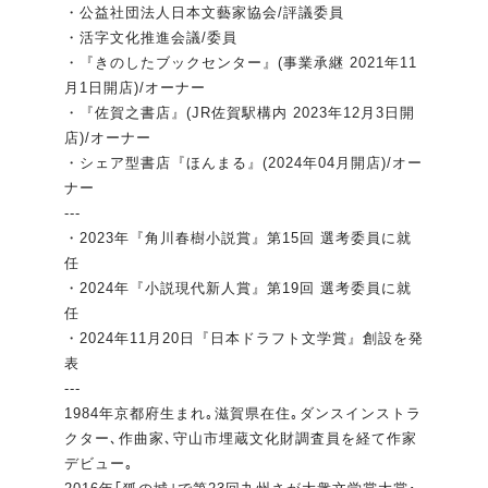
・公益社団法人日本文藝家協会/評議委員
・活字文化推進会議/委員
・『きのしたブックセンター』(事業承継 2021年11
月1日開店)/オーナー
・『佐賀之書店』(JR佐賀駅構内 2023年12月3日開
店)/オーナー
・シェア型書店『ほんまる』(2024年04月開店)/オー
ナー
---
・2023年『角川春樹小説賞』第15回 選考委員に就
任
・2024年『小説現代新人賞』第19回 選考委員に就
任
・2024年11月20日『日本ドラフト文学賞』創設を発
表
---
1984年京都府生まれ｡滋賀県在住｡ダンスインストラ
クター､作曲家､守山市埋蔵文化財調査員を経て作家
デビュー｡