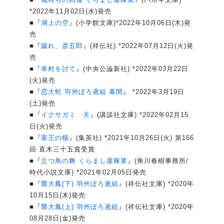
*2022年11月02日(水)発売
■『
湖上の空
』(小学館文庫)*2022年10月06日(木)発
売
■『
蹴れ、彦五郎
』(祥伝社) *2022年07月12日(火)発
売
■『
幸村を討て
』(中央公論新社) *2022年03月22日
(火)発売
■『
恋大蛇 羽州ぼろ鳶組 幕間
』 *2022年3月19日
(土)発売
■『
イクサガミ 天
』(講談社文庫) *2022年02月15
日(火)発売
■『
塞王の楯
』(集英社) *2021年10月26日(火) 第166
回 直木三十五賞受賞
■『
立つ鳥の舞 くらまし屋稼業
』(角川春樹事務所/
時代小説文庫) *2021年02月05日発売
■『
襲大鳳(下) 羽州ぼろ鳶組
』(祥伝社文庫) *2020年
10月15日(木)発売
■『
襲大鳳(上) 羽州ぼろ鳶組
』(祥伝社文庫) *2020年
08月28日(金)発売