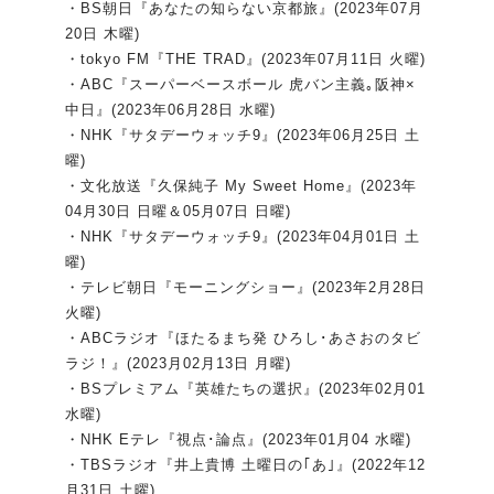
・BS朝日『あなたの知らない京都旅』(2023年07月
20日 木曜)
・tokyo FM『THE TRAD』(2023年07月11日 火曜)
・ABC『スーパーベースボール 虎バン主義｡阪神×
中日』(2023年06月28日 水曜)
・NHK『サタデーウォッチ9』(2023年06月25日 土
曜)
・文化放送『久保純子 My Sweet Home』(2023年
04月30日 日曜＆05月07日 日曜)
・NHK『サタデーウォッチ9』(2023年04月01日 土
曜)
・テレビ朝日『モーニングショー』(2023年2月28日
火曜)
・ABCラジオ『ほたるまち発 ひろし･あさおのタビ
ラジ！』(2023月02月13日 月曜)
・BSプレミアム『英雄たちの選択』(2023年02月01
水曜)
・NHK Eテレ『視点･論点』(2023年01月04 水曜)
・TBSラジオ『井上貴博 土曜日の｢あ｣』(2022年12
月31日 土曜)