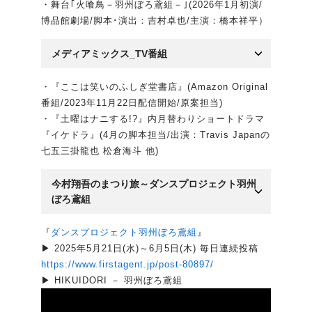
・舞台｢火喰鳥－羽州ぼろ鳶組－｣(2026年1月初演/
博品館劇場/脚本･演出：吉村卓也/主演：橋本祥平）
メディアミックス_TV番組
・『ここは笑いのふしぎ堂書店』(Amazon Original
番組/2023年11月22日配信開始/原案担当)
・『土曜はナニする!?』内月替わりショートドラマ
『イケドラ』(4月の脚本担当/出演：Travis Japanの
七五三掛龍也 松倉海斗 他)
今村翔吾のまつり旅～ダンスプロジェクト羽州
ぼろ鳶組
『
ダンスプロジェクト羽州ぼろ鳶組
』
▶ 2025年5月21日(水)～6月5日(木) 毎日連続投稿
https://www.firstagent.jp/post-80897/
▶ HIKUIDORI － 羽州ぼろ鳶組