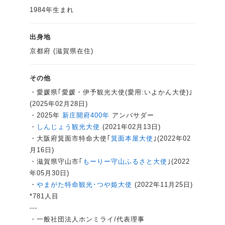
1984年生まれ
出身地
京都府 (滋賀県在住)
その他
・愛媛県｢愛媛・伊予観光大使(愛用:いよかん大使)｣
(2025年02月28日)
・2025年
新庄開府400年
アンバサダー
・
しんじょう観光大使
(2021年02月13日)
・大阪府箕面市特命大使｢
箕面本屋大使
｣(2022年02
月16日)
・滋賀県守山市｢
もーりー守山ふるさと大使
｣(2022
年05月30日)
・
やまがた特命観光･つや姫大使
(2022年11月25日)
*781人目
---
・一般社団法人ホンミライ/代表理事