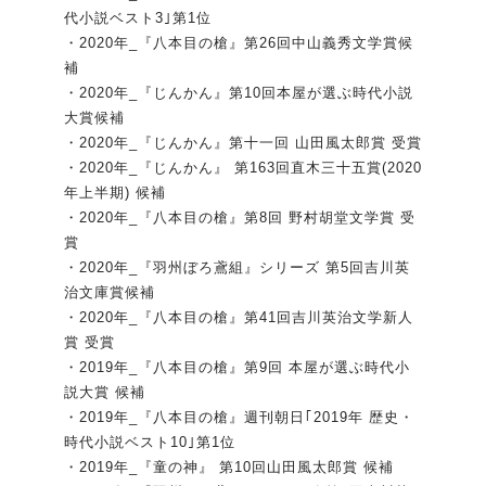
代小説ベスト3｣第1位
・2020年_『八本目の槍』第26回中山義秀文学賞候
補
・2020年_『じんかん』第10回本屋が選ぶ時代小説
大賞候補
・2020年_『じんかん』第十一回 山田風太郎賞 受賞
・2020年_『じんかん』 第163回直木三十五賞(2020
年上半期) 候補
・2020年_『八本目の槍』第8回 野村胡堂文学賞 受
賞
・2020年_『羽州ぼろ鳶組』シリーズ 第5回吉川英
治文庫賞候補
・2020年_『八本目の槍』第41回吉川英治文学新人
賞 受賞
・2019年_『八本目の槍』第9回 本屋が選ぶ時代小
説大賞 候補
・2019年_『八本目の槍』週刊朝日｢2019年 歴史・
時代小説ベスト10｣第1位
・2019年_『童の神』 第10回山田風太郎賞 候補