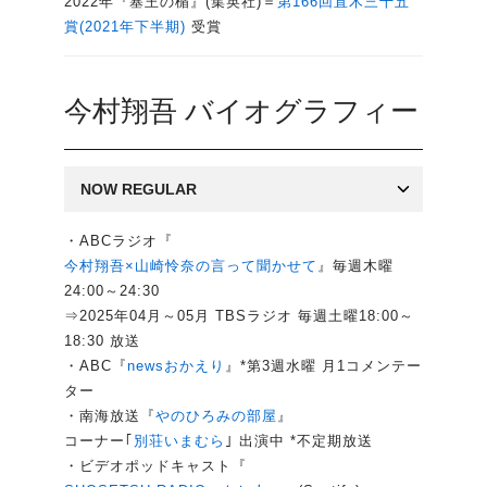
2022年『塞王の楯』(集英社)＝
第166回直木三十五
賞(2021年下半期)
受賞
今村翔吾 バイオグラフィー
NOW REGULAR
・ABCラジオ『
今村翔吾×山崎怜奈の言って聞かせて
』毎週木曜
24:00～24:30
⇒2025年04月～05月 TBSラジオ 毎週土曜18:00～
18:30 放送
・ABC『
newsおかえり
』*第3週水曜 月1コメンテー
ター
・南海放送『
やのひろみの部屋
』
コーナー｢
別荘いまむら
｣ 出演中 *不定期放送
・ビデオポッドキャスト『