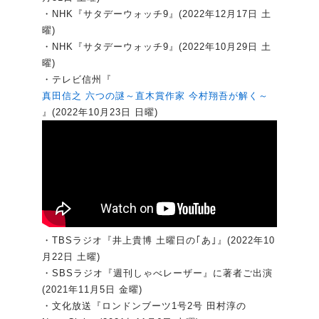
・NHK『サタデーウォッチ9』(2022年12月17日 土
曜)
・NHK『サタデーウォッチ9』(2022年10月29日 土
曜)
・テレビ信州『
真田信之 六つの謎～直木賞作家 今村翔吾が解く～
』(2022年10月23日 日曜)
・TBSラジオ『井上貴博 土曜日の｢あ｣』(2022年10
月22日 土曜)
・SBSラジオ『週刊しゃべレーザー』に著者ご出演
(2021年11月5日 金曜)
・文化放送『ロンドンブーツ1号2号 田村淳の