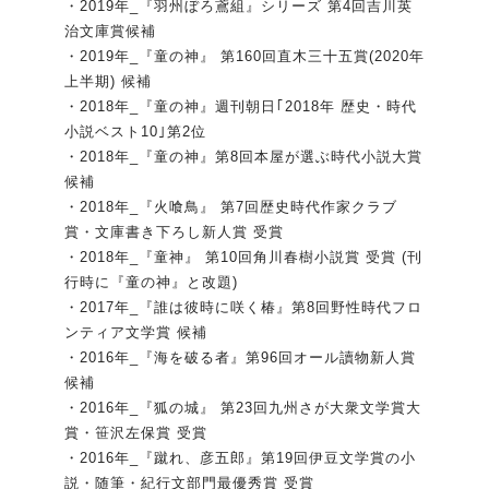
・2019年_『羽州ぼろ鳶組』シリーズ 第4回吉川英
治文庫賞候補
・2019年_『童の神』 第160回直木三十五賞(2020年
上半期) 候補
・2018年_『童の神』週刊朝日｢2018年 歴史・時代
小説ベスト10｣第2位
・2018年_『童の神』第8回本屋が選ぶ時代小説大賞
候補
・2018年_『火喰鳥』 第7回歴史時代作家クラブ
賞・文庫書き下ろし新人賞 受賞
・2018年_『童神』 第10回角川春樹小説賞 受賞 (刊
行時に『童の神』と改題)
・2017年_『誰は彼時に咲く椿』第8回野性時代フロ
ンティア文学賞 候補
・2016年_『海を破る者』第96回オール讀物新人賞
候補
・2016年_『狐の城』 第23回九州さが大衆文学賞大
賞・笹沢左保賞 受賞
・2016年_『蹴れ、彦五郎』第19回伊豆文学賞の小
説・随筆・紀行文部門最優秀賞 受賞