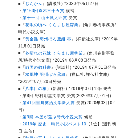
■『
じんかん
』(講談社) *2020年05月27日
・
第163回
直木三十五賞
候補
・
第十一回 山田風太郎賞
受賞
■『
花唄の頃へ くらまし屋稼業
』(角川春樹事務所/
時代小説文庫)
■『
黄金雛 羽州ぼろ鳶組 零
』(祥伝社文庫) *2019年
11月01日発売
■『
冬晴れの花嫁 くらまし屋稼業
』(角川春樹事務
所/時代小説文庫) *2019年08月08日発売
■『
戦国の教科書
』(講談社) *2019年07月31日発売
■『
双風神 羽州ぼろ鳶組
』(祥伝社/祥伝社文庫)
*2019年07月20日発売
■『
八本目の槍
』(新潮社) *2019年07月18日発売
・第8回 野村胡堂文学賞 受賞(2020年07月01日)
・
第41回吉川英治文学新人賞
受賞(2020年03月02
日)
・
第9回 本屋が選ぶ時代小説大賞
候補
・
2019年 歴史・時代小説ベスト10
【1位】(週刊朝
日 主催)