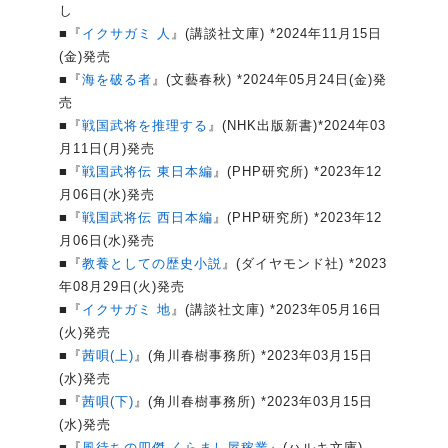
し
■『
イクサガミ 人
』(講談社文庫) *2024年11月15日
(金)発売
■『
海を破る者
』(文藝春秋) *2024年05月24日(金)発
売
■『
戦国武将を推理する
』(NHK出版新書)*2024年03
月11日(月)発売
■『
戦国武将伝 東日本編
』(PHP研究所) *2023年12
月06日(水)発売
■『
戦国武将伝 西日本編
』(PHP研究所) *2023年12
月06日(水)発売
■『
教養としての歴史小説
』(ダイヤモンド社) *2023
年08月29日(火)発売
■『
イクサガミ 地
』(講談社文庫) *2023年05月16日
(火)発売
■『
茜唄(上)
』(角川春樹事務所) *2023年03月15日
(水)発売
■『
茜唄(下)
』(角川春樹事務所) *2023年03月15日
(水)発売
■『
風待ちの四傑 くらまし屋稼業
』(ハルキ文庫)