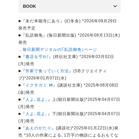
BOOK
■『未だ本能寺にあり』(幻冬舎) *2026年09月29日
発売予定
■『乱読御免』(毎日新聞出版) *2026年08月13日(木)
発売
…
毎日新聞デジタルの｢乱読御免｣ページ
■『
書店を守れ!
』(祥伝社文庫) *2026年03月02日
(月)発売
■『
作家で食っていく方法
』(SBクリエイティ
ブ)*2026年01月07日(水)
■『
イクサガミ 神
』(講談社文庫) *2025年08月08日
(金)発売
■『
人よ､花よ､
』上(朝日新聞出版)*2025年04月07日
(月)発売
■『
人よ､花よ､
』下(朝日新聞出版)*2025年04月07日
(月)発売
■『
あえのがたり
』(講談社)*2025年01月22日(水)発
売 *10人の作家による､1万字の物語によるおもてな