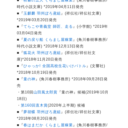
■『
秋暮の五人 くらまし屋稼業
』(角川春樹事務所/
時代小説文庫) *2019年04月11日発売
■『
玉麒麟 羽州ぼろ鳶組
』(祥伝社/祥伝社文庫)
*2019年03月20日発売
■『
てらこや青義堂 師匠、走る
』(小学館) *2019年
03月04日発売
■『
夏の戻り船 くらまし屋稼業
』(角川春樹事務所/
時代小説文庫) *2018年12月13日発売
■『
狐花火 羽州ぼろ鳶組
』(祥伝社/祥伝社文
庫)*2018年11月20日発売
■『
ひゃっか! 全国高校生花いけバトル
』(文響社)
*2018年10月19日発売
■『
童の神
』(角川春樹事務所) *2018年09月28日発
売
・第10回
山田風太郎賞
『童の神』候補(2019年10月
18日)
・
第160回直木賞
(2020年上半期) 候補
■『
夢胡蝶 羽州ぼろ鳶組
』(祥伝社/祥伝社文庫)
*2018年08月20日発売
■『
春はまだか くらまし屋稼業
』(角川春樹事務所/