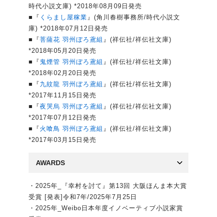
時代小説文庫) *2018年08月09日発売
■『
くらまし屋稼業
』(角川春樹事務所/時代小説文
庫) *2018年07月12日発売
■『
菩薩花 羽州ぼろ鳶組
』(祥伝社/祥伝社文庫)
*2018年05月20日発売
■『
鬼煙管 羽州ぼろ鳶組
』(祥伝社/祥伝社文庫)
*2018年02月20日発売
■『
九紋龍 羽州ぼろ鳶組
』(祥伝社/祥伝社文庫)
*2017年11月15日発売
■『
夜哭烏 羽州ぼろ鳶組
』(祥伝社/祥伝社文庫)
*2017年07月12日発売
■『
火喰鳥 羽州ぼろ鳶組
』(祥伝社/祥伝社文庫)
*2017年03月15日発売
AWARDS
・2025年_『幸村を討て』第13回 大阪ほんま本大賞
受賞 [発表]令和7年/2025年7月25日
・2025年_Weibo日本年度イノベーティブ小説家賞