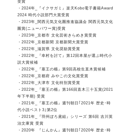
受賞
・2024年_『イクサガミ』楽天Kobo電子書籍Award
2024 時代小説部門大賞受賞
・2023年_関西元気文化圏推進協議会 関西元気文化
圏賞(ニューパワー賞)受賞
・2023年_京都市 文化芸術きらめき賞受賞
・2022年_京都新聞 京都新聞大賞受賞
・2022年_滋賀県 文化奨励賞受賞
・2022年_『幸村を討て』第12回本屋が選ぶ時代小
説大賞候補
・2022年_『塞王の楯』第9回高校生直木賞候補
・2022年_京都府 みやこの文化賞受賞
・2022年_大津市 文化特別賞受賞
・2022年_『塞王の楯』第166回直木三十五賞(2021
年下半期) 受賞
・2021年_『塞王の楯』週刊朝日｢2021年 歴史･時
代小説ベスト3｣第2位
・2021年_『羽州ぼろ鳶組』シリーズ 第6回 吉川英
治文庫賞 受賞
・2020年_『じんかん』週刊朝日｢2020年 歴史･時