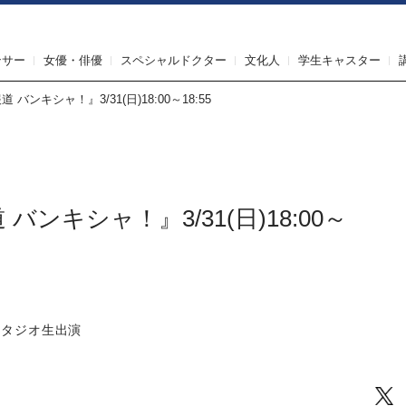
IRST AGENT（ファーストエージェント）
ンサー
女優・俳優
スペシャルドクター
文化人
学生キャスター
バンキシャ！』3/31(日)18:00～18:55
ンキシャ！』3/31(日)18:00～
』
 *スタジオ生出演
Tw