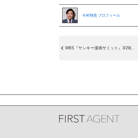
今村翔吾 プロフィール
MBS『ヤンキー漫画サミット』3/29(...