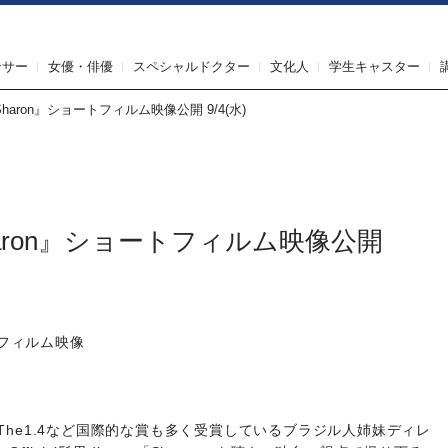
IRST AGENT（ファーストエージェント）
ンサー
女優・俳優
スペシャルドクター
文化人
学生キャスター
m『Sharon』ショートフィルム映像公開 9/4(水)
m『Sharon』ショートフィルム映像公開
フィルム映像
The1.4など国際的な賞も多く受賞しているブラジル人姉妹ディレ