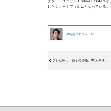
クター・ユニット Fridman Sister
したショートフィルムとなっている。
生島翔 プロフィール
テレビ朝日『徹子の部屋』9/12(木)1...