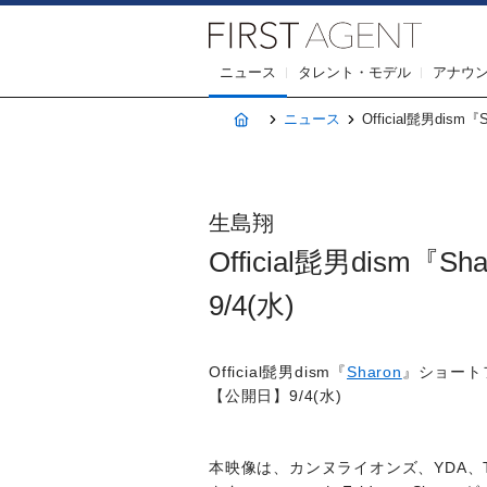
株式会社F
ニュース
タレント・モデル
アナウ
ホーム
ニュース
Official髭男dis
生島翔
Official髭男dis
9/4(水)
Official髭男dism『
Sharon
』ショート
【公開日】9/4(水)
本映像は、カンヌライオンズ、YDA、