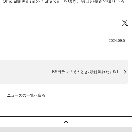
sが、Official髭男dismの「Sharon」を聴き、独自の視点で撮り下ろ
Tw
2024.09.5
BS日テレ『そのとき､歌は流れた』9/1...
ニュースの一覧へ戻る