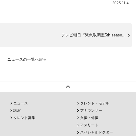
2025.11.4
テレビ朝日『緊急取調室5th seaso...
ニュースの一覧へ戻る
ニュース
タレント・モデル
講演
アナウンサー
タレント募集
女優・俳優
アスリート
スペシャルドクター