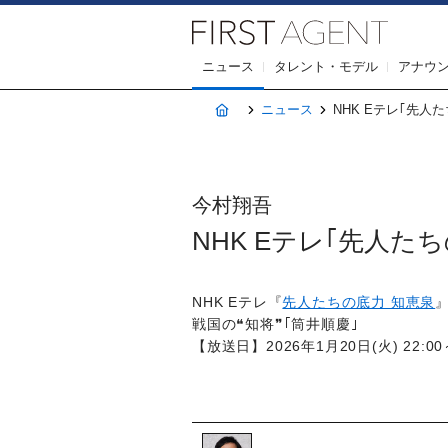
株式会社F
ニュース
タレント・モデル
アナウ
ホーム
ニュース
NHK Eテレ｢先⼈たち
今村翔吾
NHK Eテレ｢先⼈たちの
NHK Eテレ『
先⼈たちの底⼒ 知恵泉
戦国の❝知将❞｢筒井順慶｣
【放送日】2026年1月20日(火) 22:00