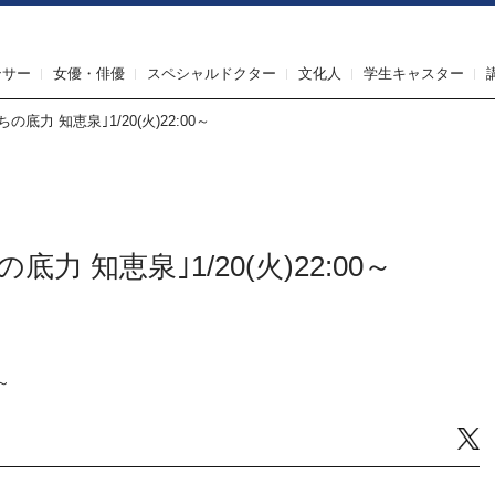
IRST AGENT（ファーストエージェント）
ンサー
女優・俳優
スペシャルドクター
文化人
学生キャスター
の底⼒ 知恵泉｣1/20(火)22:00～
底⼒ 知恵泉｣1/20(火)22:00～
』
～
Tw