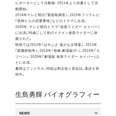
レポーターとして活動後､2011年より俳優として活
動開始｡
2014年テレビ朝日｢緊急取調室｣､2015年フジテレビ
｢医師たちの恋愛事情｣などのドラマに出演｡
2020年､テレビ朝日ドラマ｢仮面ライダー セイバー｣
に出演｡36歳にして初のイクメン仮面ライダーに抜
擢された｡
映画では2012年｢はやぶさ 遥かなる帰還｣､2013年
｢図書館戦争｣､2014年｢相棒-劇場版III-｣､2019年｢カ
ツベン｣､2020年｢劇場版 仮面ライダー セイバー｣な
どに出演｡
趣味はフットサル､特技は和太鼓と英会話｡落語を習
得中｡
生島勇輝 バイオグラフィー
NEWS