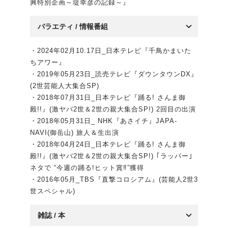
興特別企画～堤幸彦の記録～』
バラエティ / 情報番組
・2024年02月10.17日_日本テレビ『千鳥かまいた
ちアワー』
・2019年05月23日_読売テレビ『ダウンタウンDX』
(2世芸能人大集合SP)
・2018年07月31日_日本テレビ『踊る! さんま御
殿!!』(激ヤバ2世＆2世の親大集合SP!) 2回目の出演
・2018年05月31日_ NHK『あさイチ』JAPA-
NAVI(御岳山) 旅人＆生出演
・2018年04月24日_日本テレビ『踊る! さんま御
殿!!』(激ヤバ2世＆2世の親大集合SP!) ｢ラッパー｣
ネタで “今週の踊る!ヒット賞‼︎”獲得
・2016年05月_TBS『直撃コロシアム』(芸能人2世3
世スペシャル)
雑誌 / 本