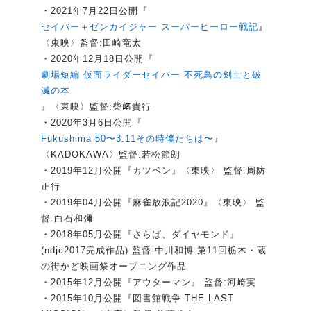
・2021年7月22日公開『
セイバー＋ゼンカイジャー スーパーヒーロー戦記
』
〈東映〉監督:田崎竜太
・2020年12月18日公開『
劇場短編 仮面ライダーセイバー 不死鳥の剣士と破
滅の本
』〈東映〉監督:柴﨑貴行
・2020年3月6日公開『
Fukushima 50〜3.11その時僕たちは〜
』
〈KADOKAWA〉監督:若松節朗
・2019年12月公開『カツベン』〈東映〉 監督:周防
正行
・2019年04月公開『麻雀放浪記2020』〈東映〉 監
督:白石和彌
・2018年05月公開『さらば、ダイヤモンド』
(ndjc2017完成作品) 監督:中川和博 第11回栃木・蔵
の街かど映画祭オープニング作品
・2015年12月公開『アウターマン』 監督:河崎実
・2015年10月公開『図書館戦争 THE LAST