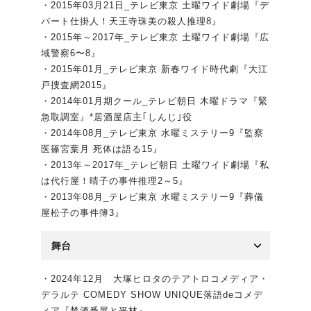
・2015年03月21日_テレビ東京 土曜ワイド劇場『デ
パート仕掛人！天王寺珠美の殺人推理8』
・2015年～2017年_テレビ東京 土曜ワイド劇場『広
域警察6〜8』
・2015年01月_テレビ東京 新春ワイド時代劇『大江
戸捜査網2015』
・2014年01月期クール_テレビ朝日 木曜ドラマ『緊
急取調室』*居酒屋店主｢しんじ｣役
・2014年08月_テレビ東京 水曜ミステリー9『監察
医篠宮葉月 死体は語る15』
・2013年～2017年_テレビ朝日 土曜ワイド劇場『私
は代行屋！晴子の事件推理2～5』
・2013年08月_テレビ東京 水曜ミステリー9『葬儀
屋松子の事件簿3』
舞台
・2024年12月 大塚ヒロタのテアトロコメディア・
デラルテ COMEDY SHOW UNIQUE落語deコメデ
ィア『禁酒番屋と平林』