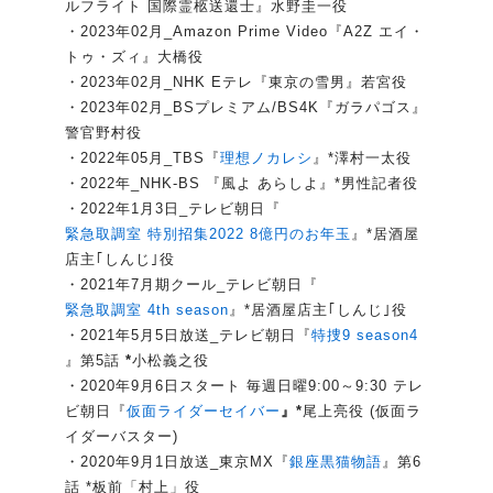
ルフライト 国際霊柩送還士』水野圭一役
・2023年02月_Amazon Prime Video『A2Z エイ・
トゥ・ズィ』大橋役
・2023年02月_NHK Eテレ『東京の雪男』若宮役
・2023年02月_BSプレミアム/BS4K『ガラパゴス』
警官野村役
・2022年05月_TBS『
理想ノカレシ
』*澤村一太役
・2022年_NHK-BS 『風よ あらしよ』*男性記者役
・2022年1月3日_テレビ朝日『
緊急取調室 特別招集2022 8億円のお年玉
』*居酒屋
店主｢しんじ｣役
・2021年7月期クール_テレビ朝日『
緊急取調室 4th season
』*居酒屋店主｢しんじ｣役
・2021年5月5日放送_テレビ朝日『
特捜9 season4
』第5話
*
小松義之役
・2020年9月6日スタート 毎週日曜9:00～9:30 テレ
ビ朝日『
仮面ライダーセイバー
』*
尾上亮役 (仮面ラ
イダーバスター)
・2020年9月1日放送_東京MX『
銀座黒猫物語
』第6
話 *板前「村上」役