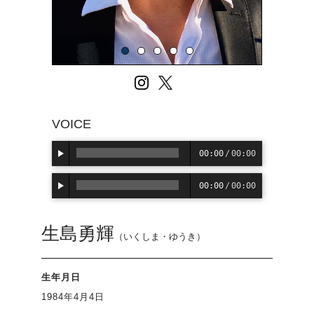
VOICE
00:00
/
00:00
00:00
/
00:00
生島勇輝
（いくしま・ゆうき）
生年月日
1984年4月4日