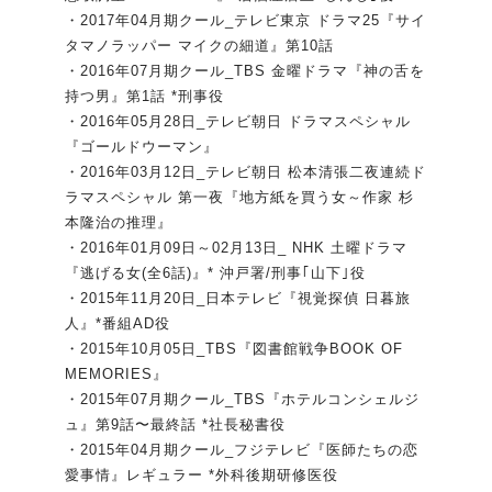
・2017年04月期クール_テレビ東京 ドラマ25『サイ
タマノラッパー マイクの細道』第10話
・2016年07月期クール_TBS 金曜ドラマ『神の舌を
持つ男』第1話 *刑事役
・2016年05月28日_テレビ朝日 ドラマスペシャル
『ゴールドウーマン』
・2016年03月12日_テレビ朝日 松本清張二夜連続ド
ラマスペシャル 第一夜『地方紙を買う女～作家 杉
本隆治の推理』
・2016年01月09日～02月13日_ NHK 土曜ドラマ
『逃げる女(全6話)』* 沖戸署/刑事｢山下｣役
・2015年11月20日_日本テレビ『視覚探偵 日暮旅
人』*番組AD役
・2015年10月05日_TBS『図書館戦争BOOK OF
MEMORIES』
・2015年07月期クール_TBS『ホテルコンシェルジ
ュ』第9話〜最終話 *社長秘書役
・2015年04月期クール_フジテレビ『医師たちの恋
愛事情』レギュラー *外科後期研修医役