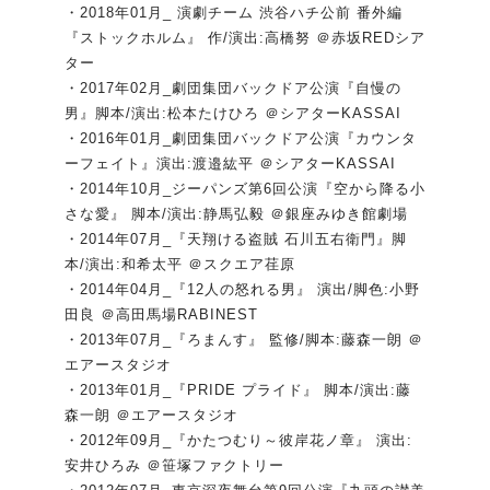
・2018年01月_ 演劇チーム 渋谷ハチ公前 番外編
『ストックホルム』 作/演出:高橋努 ＠赤坂REDシア
ター
・2017年02月_劇団集団バックドア公演『自慢の
男』脚本/演出:松本たけひろ ＠シアターKASSAI
・2016年01月_劇団集団バックドア公演『カウンタ
ーフェイト』演出:渡邉紘平 ＠シアターKASSAI
・2014年10月_ジーパンズ第6回公演『空から降る小
さな愛』 脚本/演出:静馬弘毅 ＠銀座みゆき館劇場
・2014年07月_『天翔ける盗賊 石川五右衛門』脚
本/演出:和希太平 ＠スクエア荏原
・2014年04月_『12人の怒れる男』 演出/脚色:小野
田良 ＠高田馬場RABINEST
・2013年07月_『ろまんす』 監修/脚本:藤森一朗 ＠
エアースタジオ
・2013年01月_『PRIDE プライド』 脚本/演出:藤
森一朗 ＠エアースタジオ
・2012年09月_『かたつむり～彼岸花ノ章』 演出:
安井ひろみ ＠笹塚ファクトリー