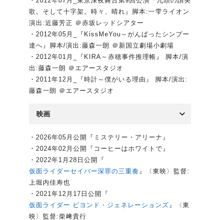
・2012年07月_東京深夜舞台第9回公演『九頭の讃美
歌。そして十字架。時々、晴れ』脚本:一雫ライオン
演出:近藤芳正 ＠赤坂レッドシアター
・2012年05月_『KissMeYou～がんばったシンプー
達へ』脚本/演出:藤森一朗 ＠新国立劇場小劇場
・2012年01月_『KIRA～赤穂事件推理帳』 脚本/演
出:藤森一朗 ＠エアースタジオ
・2011年12月_『時計～僕がいる理由』 脚本/演出:
藤森一朗 ＠エアースタジオ
映画
・2026年05月公開『ミステリー・アリーナ』
・2024年02月公開『コーヒーはホワイトで』
・2022年1月28日公開『
仮面ライダーセイバー深罪の三重奏
』〈東映〉監督:
上堀内佳寿也
・2021年12月17日公開『
仮面ライダー ビヨンド・ジェネレーションズ
』〈東
映〉監督:柴﨑貴行