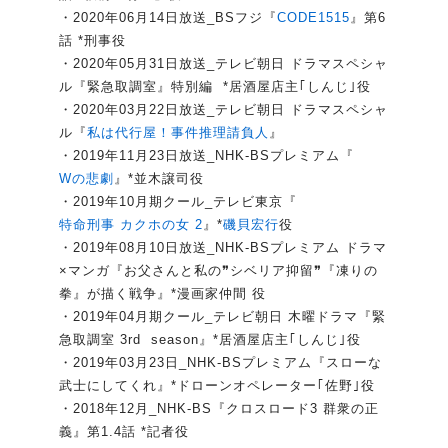
・2020年06月14日放送_BSフジ『
CODE1515
』第6
話 *刑事役
・2020年05月31日放送_テレビ朝日 ドラマスペシャ
ル『緊急取調室』特別編 *居酒屋店主｢しんじ｣役
・2020年03月22日放送_テレビ朝日 ドラマスペシャ
ル『
私は代行屋！事件推理請負人
』
・2019年11月23日放送_NHK-BSプレミアム『
Wの悲劇
』*並木譲司役
・2019年10月期クール_テレビ東京『
特命刑事 カクホの女 2
』*
磯貝宏行
役
・2019年08月10日放送_NHK-BSプレミアム ドラマ
×マンガ『お父さんと私の❞シベリア抑留❞『凍りの
拳』が描く戦争』*漫画家仲間 役
・2019年04月期クール_テレビ朝日 木曜ドラマ『緊
急取調室 3rd season』*居酒屋店主｢しんじ｣役
・2019年03月23日_NHK-BSプレミアム『スローな
武士にしてくれ』*ドローンオペレーター｢佐野｣役
・2018年12月_NHK-BS『クロスロード3 群衆の正
義』第1.4話 *記者役