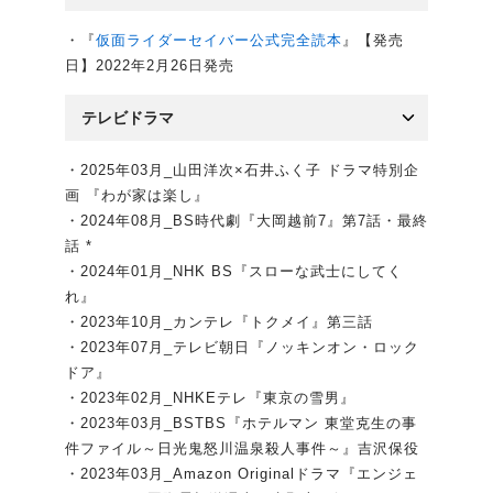
・『
仮面ライダーセイバー公式完全読本
』【発売
日】2022年2月26日発売
テレビドラマ
・2025年03月_山田洋次×石井ふく子 ドラマ特別企
画 『わが家は楽し』
・2024年08月_BS時代劇『大岡越前7』第7話・最終
話 *
・2024年01月_NHK BS『スローな武士にしてく
れ』
・2023年10月_カンテレ『トクメイ』第三話
・2023年07月_テレビ朝日『ノッキンオン・ロック
ドア』
・2023年02月_NHKEテレ『東京の雪男』
・2023年03月_BSTBS『ホテルマン 東堂克生の事
件ファイル～日光鬼怒川温泉殺人事件～』吉沢保役
・2023年03月_Amazon Originalドラマ『エンジェ