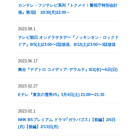
カンテレ・フジテレビ系列『トクメイ！警視庁特別会計
係』第3話 10/30(月)22:00～
2023.08.1
テレビ朝日 オシドラサタデー『ノッキンオン・ロックド
ドア』8/5(土)23:00〜2話放送、8/12(土)23:00〜3話放送
2023.06.17
舞台『テアトロ コメディア･デラルテ』8/2(水)〜6日(日)
2023.02.27
Eテレ『東京の雪男#5』3月4日(土) 21:00〜21:30
2023.02.1
NHK BSプレミアム ドラマ｢ガラパゴス｣【前編】2/6日
(月)【後編】2/13日(月)