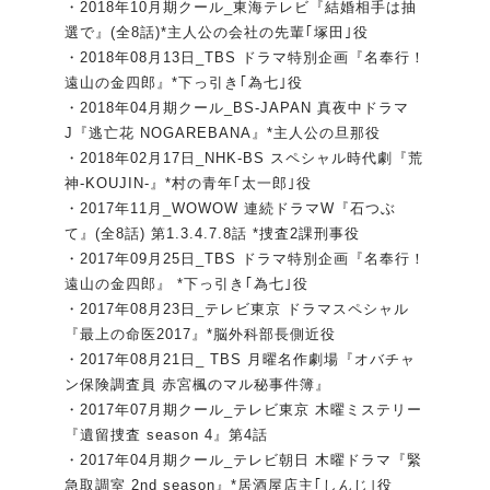
・2018年10月期クール_東海テレビ『結婚相手は抽
選で』(全8話)*主人公の会社の先輩｢塚田｣役
・2018年08月13日_TBS ドラマ特別企画『名奉行！
遠山の金四郎』*下っ引き｢為七｣役
・2018年04月期クール_BS-JAPAN 真夜中ドラマ
J『逃亡花 NOGAREBANA』*主人公の旦那役
・2018年02月17日_NHK-BS スペシャル時代劇『荒
神-KOUJIN-』*村の青年｢太一郎｣役
・2017年11月_WOWOW 連続ドラマW『石つぶ
て』(全8話) 第1.3.4.7.8話 *捜査2課刑事役
・2017年09月25日_TBS ドラマ特別企画『名奉行！
遠山の金四郎』 *下っ引き｢為七｣役
・2017年08月23日_テレビ東京 ドラマスペシャル
『最上の命医2017』*脳外科部長側近役
・2017年08月21日_ TBS 月曜名作劇場『オバチャ
ン保険調査員 赤宮楓のマル秘事件簿』
・2017年07月期クール_テレビ東京 木曜ミステリー
『遺留捜査 season 4』第4話
・2017年04月期クール_テレビ朝日 木曜ドラマ『緊
急取調室 2nd season』*居酒屋店主｢しんじ｣役