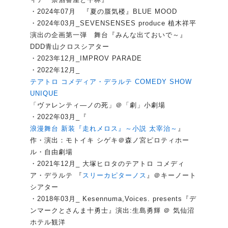
・2024年07月 『夏の蜃気楼』BLUE MOOD
・2024年03月_SEVENSENSES produce 植木祥平
演出の企画第一弾 舞台『みんな出ておいで～』
DDD青山クロスシアター
・2023年12月_IMPROV PARADE
・2022年12月_
テアトロ コメディア・デラルテ COMEDY SHOW
UNIQUE
「ヴァレンティ―ノの死」＠「劇」小劇場
・2022年03月_『
浪漫舞台 新装『走れメロス』～小説 太宰治～
』
作・演出：モトイキ シゲキ＠森ノ宮ピロティホー
ル・自由劇場
・2021年12月_ 大塚ヒロタのテアトロ コメディ
ア・デラルテ 『
スリーカピターノス
』＠キーノート
シアター
・2018年03月_ Kesennuma,Voices. presents『デ
ンマークとさんま十勇士』演出:生島勇輝 ＠ 気仙沼
ホテル観洋