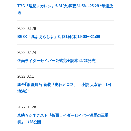
TBS『理想ノカレシ』5/31(火)深夜24:58～25:28 *毎週放
送
2022.03.29
BS8K『風よあらしよ』3月31日(木)19:00〜21:00
2022.02.24
仮面ライダーセイバー公式完全読本 (2/26発売)
2022.02.1
舞台｢浪漫舞台 新装『走れメロス』～小説 太宰治～｣出
演決定
2022.01.28
東映 Vシネクスト『仮面ライダーセイバー深罪の三重
奏』 1/28公開