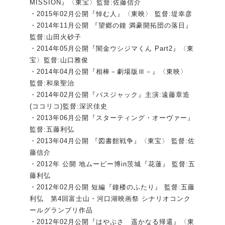
MISSION』〈東宝〉監督:佐藤信介
・2015年02月公開『悼む人』〈東映〉 監督:堤幸彦
・2014年11月公開 『望郷の鐘 満豪開拓団の落日』
監督:山田火砂子
・2014年05月公開『闇金ウシジマくん Part2』〈東
宝〉監督:山口雅俊
・2014年04月公開『相棒－劇場版Ⅲ－』〈東映〉
監督:和泉聖治
・2014年02月公開『バスジャック』主演:遠藤章造
(ココリコ)監督:深沢佳史
・2013年06月公開『スターティング・オーヴァー』
監督:五藤利弘
・2013年04月公開 『図書館戦争』〈東宝〉 監督:佐
藤信介
・2012年 公開 地ムービー博in茨城『花蓮』 監督:五
藤利弘
・2012年02月公開 短編『鐘楼のふたり』 監督:五藤
利弘 第4回富士山・河口湖映画祭 シナリオコンク
ールグランプリ作品
・2012年02月公開『はやぶさ 遥かなる帰還』〈東