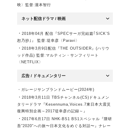
映〉監督:瀧本智行
ネット配信ドラマ / 映画
・
2018年04月 配信『SPECサーガ完結篇｢SICK’S
恕乃抄｣』 監督:堤幸彦〈Paravi〉
・
2018年3月9日配信『THE OUTSIDER』(ハリウ
ッド作品) 監督:マルティン・サンフィリート
〈NETFLIX〉
広告 / ドキュメンタリー
・ガレージサンブランドムービー(2024年)
・
2018年3月11日 TBSチャンネル(CS)ドキュメン
タリードラマ『Kesennuma,Voices.7東日本大震災
復興特別企画～2017堤幸彦の記録～』
・
2017年6月17日 NHK-BS1 BS1スペシャル『隈研
吾”2020″への旅〜日本文化をめぐる対話〜』ナレー